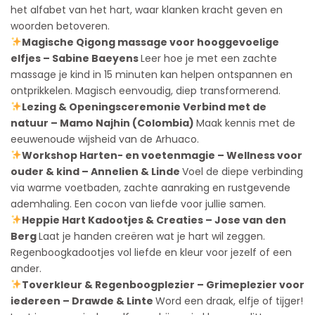
het alfabet van het hart, waar klanken kracht geven en
woorden betoveren.
Magische Qigong massage voor hooggevoelige
elfjes – Sabine Baeyens
Leer hoe je met een zachte
massage je kind in 15 minuten kan helpen ontspannen en
ontprikkelen. Magisch eenvoudig, diep transformerend.
Lezing & Openingsceremonie Verbind met de
natuur – Mamo Najhin (Colombia)
Maak kennis met de
eeuwenoude wijsheid van de Arhuaco.
Workshop Harten- en voetenmagie – Wellness voor
ouder & kind – Annelien & Linde
Voel de diepe verbinding
via warme voetbaden, zachte aanraking en rustgevende
ademhaling. Een cocon van liefde voor jullie samen.
Heppie Hart Kadootjes & Creaties – Jose van den
Berg
Laat je handen creëren wat je hart wil zeggen.
Regenboogkadootjes vol liefde en kleur voor jezelf of een
ander.
Toverkleur & Regenboogplezier – Grimeplezier voor
iedereen – Drawde & Linte
Word een draak, elfje of tijger!