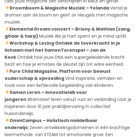
Laat jouw magische zelf verschijnen in kleur en glitter.
Droomboom & Magische Muziek – Yolanda
Vertel je
dromen aan de boom en geef ze vleugels met magische
muziek.
Elemental Dream concert – Briony & Mathias (zang,
gitaar & harp)
Muziek die je hart opent en je mind optilt.
Workshop & Lezing Ontdek de toverkracht in je
lichaam met het SamenTorenspel – Jan de
Kock
Ontdek hoe jouw DNA een supergeleidende kracht
bezit en hoe je emoties de sleutel zijn tot ware eenheid.
Pure Child Magazine, Platform voor bewust
ouderschap & opvoeding
Vind inspiratie, verhalen en
tools voor een liefdevolle begeleiding van kinderen.
Samen Leren – Innovatielab voor
jongeren
Alternatief leren vanuit rust en verbinding Laat je
inspireren door 10 jaar praktijkervaring in collectief
huisonderwijs.
OmniCampus – Holistisch middelbaar
onderwijs:
Zeven ontwikkelingsdomeinen in één krachtige
leermethode: van STEAM tot emotionele groei. Een