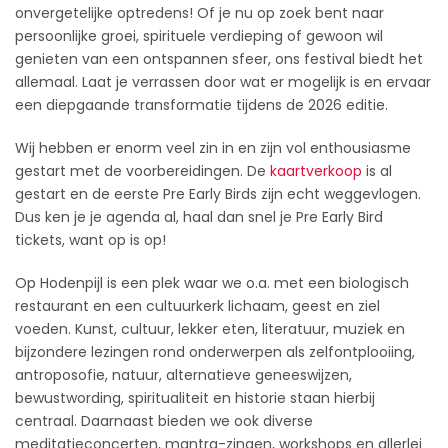
onvergetelijke optredens! Of je nu op zoek bent naar
persoonlijke groei, spirituele verdieping of gewoon wil
genieten van een ontspannen sfeer, ons festival biedt het
allemaal. Laat je verrassen door wat er mogelijk is en ervaar
een diepgaande transformatie tijdens de 2026 editie.
Wij hebben er enorm veel zin in en zijn vol enthousiasme
gestart met de voorbereidingen. De
kaartverkoop
is al
gestart en de eerste Pre Early Birds zijn echt weggevlogen.
Dus ken je je agenda al, haal dan snel je Pre Early Bird
tickets, want op is op!
Op Hodenpijl is een plek waar we o.a. met een biologisch
restaurant en een cultuurkerk lichaam, geest en ziel
voeden. Kunst, cultuur, lekker eten, literatuur, muziek en
bijzondere lezingen rond onderwerpen als zelfontplooiing,
antroposofie, natuur, alternatieve geneeswijzen,
bewustwording, spiritualiteit en historie staan hierbij
centraal. Daarnaast bieden we ook diverse
meditatieconcerten, mantra-zingen, workshops en allerlei