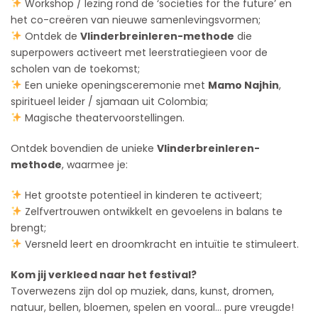
Workshop / lezing rond de ‘societies for the future’ en
het co-creëren van nieuwe samenlevingsvormen;
Ontdek de
Vlinderbreinleren-methode
die
superpowers activeert met leerstratiegieen voor de
scholen van de toekomst;
Een unieke openingsceremonie met
Mamo Najhin
,
spiritueel leider / sjamaan uit Colombia;
Magische theatervoorstellingen.
Ontdek bovendien de unieke
Vlinderbreinleren-
methode
, waarmee je:
H
et grootste potentieel in kinderen te activeert;
Z
elfvertrouwen ontwikkelt en gevoelens in balans te
brengt;
Versneld leert en droomkracht en intuïtie te stimuleert.
Kom jij verkleed naar het festival?
Toverwezens zijn dol op muziek, dans, kunst, dromen,
natuur, bellen, bloemen, spelen en vooral… pure vreugde!