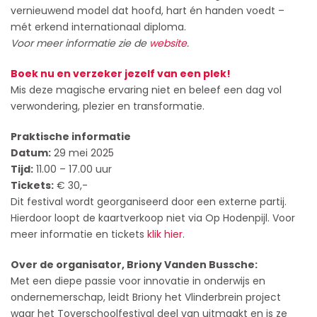
vernieuwend model dat hoofd, hart én handen voedt –
mét erkend internationaal diploma.
Voor meer informatie zie de
website
.
Boek nu en verzeker jezelf van een plek!
Mis deze magische ervaring niet en beleef een dag vol
verwondering, plezier en transformatie.
Praktische informatie
Datum:
29 mei 2025
Tijd:
11.00 – 17.00 uur
Tickets:
€ 30,-
Dit festival wordt georganiseerd door een externe partij.
Hierdoor loopt de kaartverkoop niet via Op Hodenpijl. Voor
meer informatie en tickets
klik hier
.
Over de organisator, Briony V
anden Bussche:
Met een diepe passie voor innovatie in onderwijs en
ondernemerschap, leidt Briony het Vlinderbrein project
waar het Toverschoolfestival deel van uitmaakt en is ze