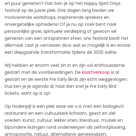
en puur genieten? Dan ben je op het Happy Spirit Days
festival op de juiste plek. Drie dagen lang bieden we
motiverende workshops, inspirerende sprekers en
onvergetelijke optredens! Of je nu op zoek bent naar
persoonlijke groei, spirituele verdieping of gewoon wil
genieten van een ontspannen sfeer, ons festival biedt het
allemaal. Laat je verrassen door wat er mogelijk is en ervaar
een diepgaande transformatie tijdens de 2025 editie.
Wij hebben er enorm veel zin in en zijn vol enthousiasme
gestart met de voorbereidingen. De
kaartverkoop
is al
gestart en de eerste Pre Early Birds zijn echt weggevlogen.
Dus ken je je agenda al, haal dan snel je Pre Early Bird
tickets, want op is op!
Op Hodenpijl is een plek waar we o.a. met een biologisch
restaurant en een cultuurkerk lichaam, geest en ziel
voeden. Kunst, cultuur, lekker eten, literatuur, muziek en
bijzondere lezingen rond onderwerpen als zelfontplooiing,
antroposofie, natuur, alternatieve geneeswijzen,