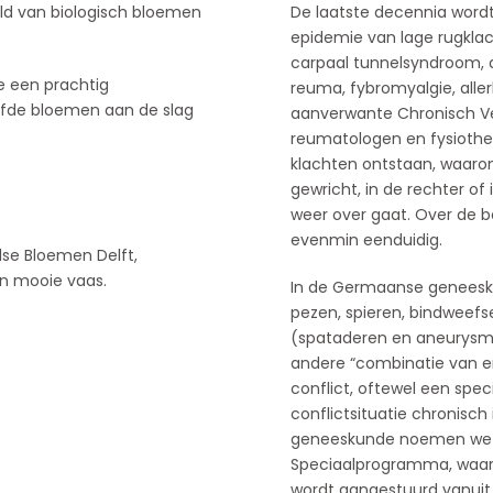
eld van biologisch bloemen
De laatste decennia word
epidemie van lage rugkla
carpaal tunnelsyndroom, de
e een prachtig
reuma, fybromyalgie, al
fde bloemen aan de slag
aanverwante Chronisch Ve
reumatologen en fysioth
klachten ontstaan, waaro
gewricht, in de rechter of
weer over gaat. Over de be
evenmin eenduidig.
se Bloemen Delft,
en mooie vaas.
In de Germaanse geneesku
pezen, spieren, bindweefs
(spataderen en aneurysma)
andere “combinatie van er
conflict, oftewel een spe
conflictsituatie chronisch 
geneeskunde noemen we da
Speciaalprogramma, waarbij
wordt aangestuurd vanuit 