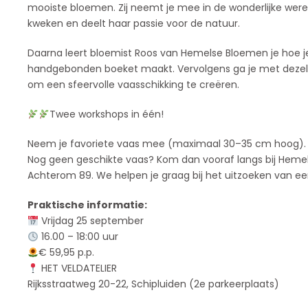
mooiste bloemen. Zij neemt je mee in de wonderlijke wer
kweken en deelt haar passie voor de natuur.
Daarna leert bloemist Roos van Hemelse Bloemen je hoe j
handgebonden boeket maakt. Vervolgens ga je met dezel
om een sfeervolle vaasschikking te creëren.
Twee workshops in één!
Neem je favoriete vaas mee (maximaal 30–35 cm hoog).
Nog geen geschikte vaas? Kom dan vooraf langs bij Hemel
Achterom 89. We helpen je graag bij het uitzoeken van e
Praktische informatie:
Vrijdag 25 september
16.00 – 18:00 uur
€ 59,95 p.p.
HET VELDATELIER
Rijksstraatweg 20-22, Schipluiden (2e parkeerplaats)