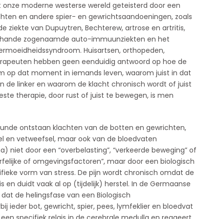
t onze moderne westerse wereld geteisterd door een
chten en andere spier- en gewrichtsaandoeningen, zoals
 ziekte van Dupuytren, Bechterew, artrose en artritis,
lerhande zogenaamde auto-immuunziekten en het
rmoeidheidssyndroom. Huisartsen, orthopeden,
erapeuten hebben geen eenduidig antwoord op hoe de
m op dat moment in iemands leven, waarom juist in dat
 in de linker en waarom de klacht chronisch wordt of juist
ste therapie, door rust of juist te bewegen, is men
nde ontstaan klachten van de botten en gewrichten,
el en vetweefsel, maar ook van de bloedvaten
 niet door een “overbelasting”, “verkeerde beweging” of
felijke of omgevingsfactoren”, maar door een biologisch
cifieke vorm van stress. De pijn wordt chronisch omdat de
is en duidt vaak al op (tijdelijk) herstel. In de Germaanse
t de helingsfase van een Biologisch
 ieder bot, gewricht, spier, pees, lymfeklier en bloedvat
een specifiek relais in de cerebrale medulla en reageert