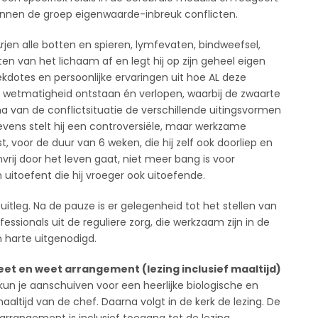
innen de groep eigenwaarde-inbreuk conflicten.
jen alle botten en spieren, lymfevaten, bindweefsel,
n van het lichaam af en legt hij op zijn geheel eigen
kdotes en persoonlijke ervaringen uit hoe AL deze
 wetmatigheid ontstaan én verlopen, waarbij de zwaarte
a van de conflictsituatie de verschillende uitingsvormen
vens stelt hij een controversiële, maar werkzame
st, voor de duur van 6 weken, die hij zelf ook doorliep en
nvrij door het leven gaat, niet meer bang is voor
n uitoefent die hij vroeger ook uitoefende.
itleg. Na de pauze is er gelegenheid tot het stellen van
sionals uit de reguliere zorg, die werkzaam zijn in de
n harte uitgenodigd.
eet en weet arrangement (lezing inclusief maaltijd)
 kun je aanschuiven voor een heerlijke biologische en
altijd van de chef. Daarna volgt in de kerk de lezing. De