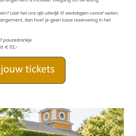
 arrangement is inclusief toegang tot de lezing.
ën? Laat het ons ajb uiterlijk 10 werkdagen vooraf weten.
rangement, dan hoef je geen losse reservering in het
ief pauzedrankje
jd: € 52,-