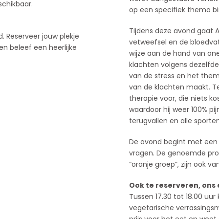
schikbaar.
op een specifiek thema b
Tijdens deze avond gaat Ar
. Reserveer jouw plekje
vetweefsel en de bloedvate
en beleef een heerlijke
wijze aan de hand van ane
klachten volgens dezelfde
van de stress en het them
van de klachten maakt. Te
therapie voor, die niets ko
waardoor hij weer 100% pij
terugvallen en alle sporte
De avond begint met een u
vragen. De genoemde profes
“oranje groep”, zijn ook va
Ook te reserveren, ons 
Tussen 17.30 tot 18.00 uur
vegetarische verrassingsma