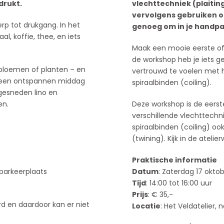
drukt.
vlechttechniek (plaitin
vervolgens gebruiken om
rp tot drukgang. In het
genoeg om in je handpa
al, koffie, thee, en iets
Maak een mooie eerste of
de workshop heb je iets g
 bloemen of planten – en
vertrouwd te voelen met h
Na een ontspannen middag
spiraalbinden (coiling).
 gesneden lino en
en.
Deze workshop is de eerst
verschillende vlechttechni
spiraalbinden (coiling) o
(twining). Kijk in de ateli
Praktische informatie
 parkeerplaats
Datum
: Zaterdag 17 okto
Tijd
: 14:00 tot 16:00 uur
Prijs
: € 35,-
d en daardoor kan er niet
Locatie
: Het Veldatelier,