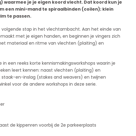
g) waarmee je je eigen koord vlecht. Dat koord kun je
 een mini-mand te spiraalbinden (coilen); klein
lm te passen.
 volgende stap in het vlechtambacht. Aan het einde van
emaakt met je eigen handen, en beginnen je vingers zich
et materiaal en ritme van vlechten (plaiting) en
e in een reeks korte kennismakingsworkshops waarin je
eken leert kennen: naast vlechten (plaiting) en
ok staak-en-inslag (stakes and weavers) en twijnen
erwinkel voor de andere workshops in deze serie.
ber
 naast de kippenren voorbij de 2e parkeerplaats