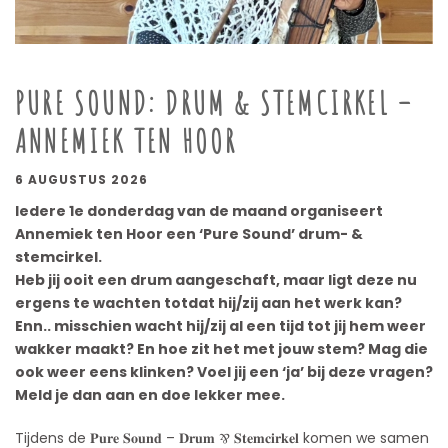
PURE SOUND: DRUM & STEMCIRKEL –
ANNEMIEK TEN HOOR
6 AUGUSTUS 2026
Iedere 1e donderdag van de maand organiseert
Annemiek ten Hoor een ‘Pure Sound’ drum- &
stemcirkel.
Heb jij ooit een drum aangeschaft, maar ligt deze nu
ergens te wachten totdat hij/zij aan het werk kan?
Enn.. misschien wacht hij/zij al een tijd tot jij hem weer
wakker maakt? En hoe zit het met jouw stem? Mag die
ook weer eens klinken? Voel jij een ‘ja’ bij deze vragen?
Meld je dan aan en doe lekker mee.
Tijdens de 𝐏𝐮𝐫𝐞 𝐒𝐨𝐮𝐧𝐝 – 𝐃𝐫𝐮𝐦 ⅋ 𝐒𝐭𝐞𝐦𝐜𝐢𝐫𝐤𝐞𝐥 komen we samen