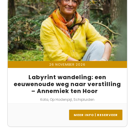
26 NOVEMBER 2026
Labyrint wandeling: een
eeuwenoude weg naar verstilling
– Annemiek ten Hoor
Kota, Op Hodenpijl, Schipluiden
MEER INFO | RESERVEER