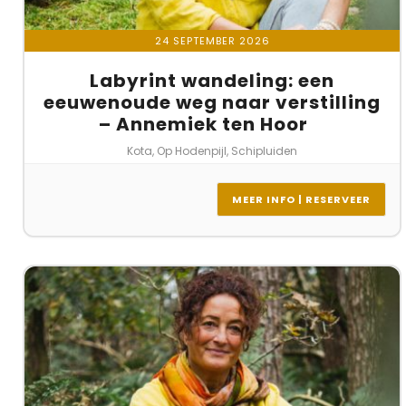
24 SEPTEMBER 2026
Labyrint wandeling: een
eeuwenoude weg naar verstilling
– Annemiek ten Hoor
Kota, Op Hodenpijl, Schipluiden
MEER INFO | RESERVEER