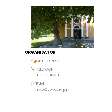
ORGANISATOR
OP HODENPIJL
TELEFOON
015-3801840
EMAIL
info@ophodenpijl.nl