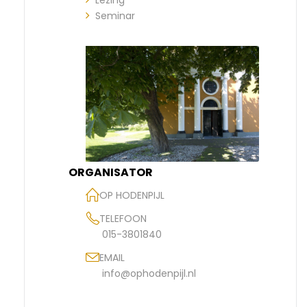
Lezing
Seminar
ORGANISATOR
OP HODENPIJL
TELEFOON
015-3801840
EMAIL
info@ophodenpijl.nl