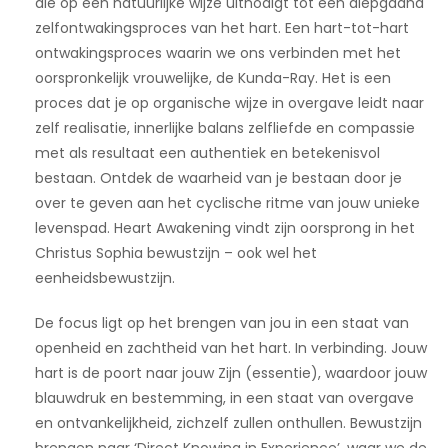
die op een natuurlijke wijze uitnodigt tot een diepgaand
zelfontwakingsproces van het hart. Een hart-tot-hart
ontwakingsproces waarin we ons verbinden met het
oorspronkelijk vrouwelijke, de Kunda-Ray. Het is een
proces dat je op organische wijze in overgave leidt naar
zelf realisatie, innerlijke balans zelfliefde en compassie
met als resultaat een authentiek en betekenisvol
bestaan. Ontdek de waarheid van je bestaan door je
over te geven aan het cyclische ritme van jouw unieke
levenspad. Heart Awakening vindt zijn oorsprong in het
Christus Sophia bewustzijn – ook wel het
eenheidsbewustzijn.
De focus ligt op het brengen van jou in een staat van
openheid en zachtheid van het hart. In verbinding. Jouw
hart is de poort naar jouw Zijn (essentie), waardoor jouw
blauwdruk en bestemming, in een staat van overgave
en ontvankelijkheid, zichzelf zullen onthullen. Bewustzijn
brengen naar ‘Direct Knowing in Experience’, waar we de