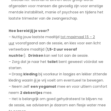
afgeraden voor mensen die gevoelig zijn voor ernstige
mentale instabiliteit, manie of psychose en tijdens het
laatste trimester van de zwangerschap.
Hoe bereid jij je voor?
– Nuttig jouw laatste maaltijd
tot maximaal 1.5 – 2
uur
voorafgaand aan de sessie, en kies voor een licht
verteerbare maaltijd (
1,5-2 uur vooraf
nuchte
r).
Drinken
kan wel tot aan de sessie.
– Zorg dat je naar het
toilet
bent geweest vóórdat we
starten.
–
Draag
kleding
bij voorkeur in laagjes en lekker zittende
kleding waarin jij je vrij voelt om eventueel te bewegen.
– Neem zelf
een yogamat
mee en voor ultiem comfort
neem
2 dekentjes
mee.
– Het is belangrijk om goed gehydrateerd te blijven na
de sessie, we adviseren je daarom een flesje water mee