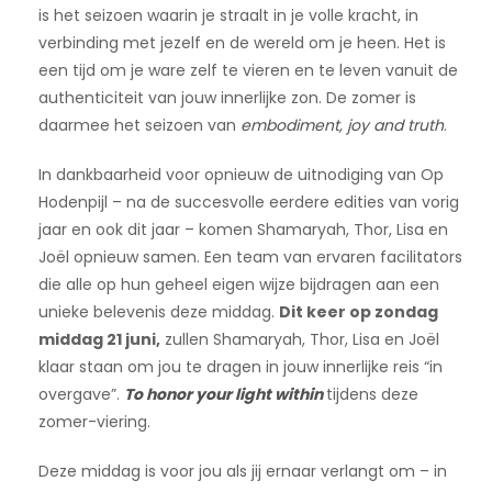
is het seizoen waarin je straalt in je volle kracht, in
verbinding met jezelf en de wereld om je heen. Het is
een tijd om je ware zelf te vieren en te leven vanuit de
authenticiteit van jouw innerlijke zon. De zomer is
daarmee het seizoen van
embodiment, joy and truth
.
In dankbaarheid voor opnieuw de uitnodiging van Op
Hodenpijl – na de succesvolle eerdere edities van vorig
jaar en ook dit jaar – komen Shamaryah, Thor, Lisa en
Joël opnieuw samen. Een team van ervaren facilitators
die alle op hun geheel eigen wijze bijdragen aan een
unieke belevenis deze middag.
Dit keer op zondag
middag 21 juni,
zullen Shamaryah, Thor, Lisa en Joël
klaar staan om jou te dragen in jouw innerlijke reis “in
overgave”.
To honor your light within
tijdens deze
zomer-viering.
Deze middag is voor jou als jij ernaar verlangt om – in